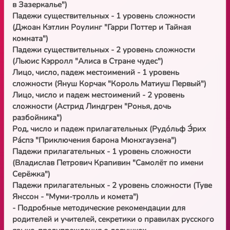
в Зазеркалье")
Падежи существительных - 1 уровень сложности
(Джоан Кэтлин Роулинг "Гарри Поттер и Тайная
комната")
Падежи существительных - 2 уровень сложности
(Льюис Кэрролл "Алиса в Стране чудес")
Лицо, число, падеж местоимений - 1 уровень
сложности (Януш Корчак "Король Матиуш Первый")
Лицо, число и падеж местоимений - 2 уровень
сложности (Астрид Линдгрен "Ронья, дочь
разбойника")
Род, число и падеж прилагательных (Рудо́льф Э́рих
Ра́спэ "Приключения барона Мюнхгаузена")
Падежи прилагательных - 1 уровень сложности
(Владислав Петрович Крапивин "Самолёт по имени
Серёжка")
Падежи прилагательных - 2 уровень сложности (Туве
Янссон - "Муми-тролль и комета")
- Подробные методические рекомендации для
родителей и учителей, секретики о правилах русского