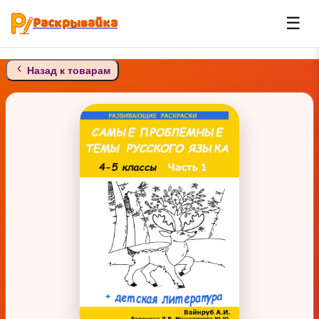
Раскрывайка
☰
Назад к товарам