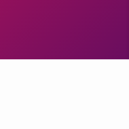
Контакты
info@raskrivaika.ru
Мещерякова Юлия Юрьевна
ИНН: 780426619181