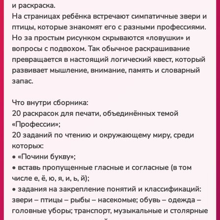
и раскраска.
На страницах ребёнка встречают симпатичные звери и
птицы, которые знакомят его с разными профессиями.
Но за простым рисунком скрываются «ловушки» и
вопросы с подвохом. Так обычное раскрашивание
превращается в настоящий логический квест, который
развивает мышление, внимание, память и словарный
запас.
Что внутри сборника:
20 раскрасок для печати, объединённых темой
«Профессии»;
20 заданий по чтению и окружающему миру, среди
которых:
• «Почини букву»;
• вставь пропущенные гласные и согласные (в том
числе е, ё, ю, я, и, ь, й);
• задания на закрепление понятий и классификаций:
звери – птицы – рыбы – насекомые; обувь – одежда –
головные уборы; транспорт, музыкальные и столярные